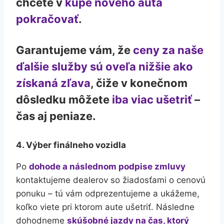
chcete v
kúpe nového auta
pokračovať
.
Garantujeme vám, že
ceny za naše
ďalšie služby sú oveľa nižšie ako
získaná zľava
, čiže v konečnom
dôsledku môžete
iba viac ušetriť
–
čas aj peniaze.
4. Výber finálneho vozidla
Po
dohode a následnom podpise zmluvy
kontaktujeme dealerov so žiadosťami o cenovú
ponuku – tú vám odprezentujeme a ukážeme,
koľko viete pri ktorom aute ušetriť. Následne
dohodneme
skúšobné jazdy na čas, ktorý