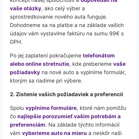
koncept našej spoločnosti a
odpovedali na
vaše otázky
, ako celý výber a
sprostredkovanie nového auta funguje.
Dohodneme sa na platbe a na základe vašich
údajov vám vystavíme faktúru na sumu 99€ s
DPH.
Po jej zaplatení pokračujeme
telefonátom
alebo online stretnutie
, kde preberieme
vaše
požiadavky
na nové auto a vyplníme formulár,
ktorým sa riadime pri výbere.
2. Zistenie vašich požiadaviek a preferencií
Spolu
vyplníme formuláre
, ktoré nám pomôžu
čo
najlepšie porozumieť vašim potrebám a
preferenciám
. Na základe týchto informácií
vám
vyberieme auto na mieru
a neskôr naši