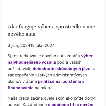
Ako funguje výber a sprostredkovanie
nového auta
3 júla, 2024
12 júla, 2024
Sprostredkovanie nového auta zahŕňa
výber
najvhodnejšieho vozidla
podľa vašich
požiadaviek,
dohodnutie skúšobných jázd
,
a
zabezpečenie všetkých administratívnych
úkonov vrátane
prihlásenia, poistenia
a
financovania
na mieru.
Naša práca začína oveľa skôr, ako príde dopyt
od vás. Každodenne
sledujeme trh s novými