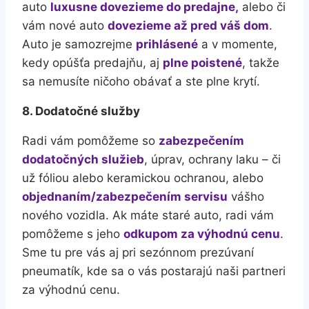
auto
luxusne dovezieme do predajne,
alebo či
vám nové auto
dovezieme až pred váš dom
.
Auto je samozrejme
prihlásené
a v momente,
kedy opúšťa predajňu, aj
plne poistené
, takže
sa nemusíte ničoho obávať a ste plne krytí.
8. Dodatočné služby
Radi vám pomôžeme so
zabezpečením
dodatočných služieb
, úprav, ochrany laku – či
už fóliou alebo keramickou ochranou, alebo
objednaním/zabezpečením servisu
vášho
nového vozidla. Ak máte staré auto, radi vám
pomôžeme s jeho
odkupom za výhodnú cenu
.
Sme tu pre vás aj pri sezónnom prezúvaní
pneumatík, kde sa o vás postarajú naši partneri
za výhodnú cenu.