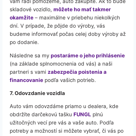
vám radi pomôžeme, auto zakúpite. Ak to bude
skladové vozidlo,
môžete ho mať takmer
okamžite
– maximálne v priebehu niekolkých
dní. V prípade, že pôjde do výroby, vás
budeme informovať počas celej doby výroby až
po dodanie.
Následne sa my
postaráme o jeho prihlásenie
(na základe splnomocnenia od vás) a naši
partneri s vami
zabezpečia poistenia a
financovanie
podľa vašich potrieb.
7. Odovzdanie vozidla
Auto vám odovzdáme priamo u dealera, kde
obdržíte darčekovú tašku
FUNGL
plnú
užitočných vecí pre vás a vaše auto. Podľa
potreby a možností si môžete vybrať, či vás po